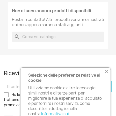
Non ci sono ancora prodotti disponibili
Resta in contatto! Altri prodotti verranno mostrati
qui non appena saranno stati aggiunti.
search
Ricevi le nostre novità e le offerte speciali
Selezione delle preferenze relative ai
cookie
Utilizziamo cookie e altre tecnologie
simili nostri e di terze parti per
Ho letto l'
informativa sulla privacy
e autorizzo il
migliorare la tua esperienza di acquisto
trattamento dei miei dati personali. Desidero ricevere
e per fornire i nostri servizi, come
promozioni, sconti e novità!
descritto in dettaglio nella
nostra
Informativa sui