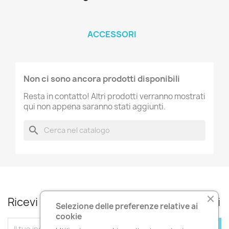
ACCESSORI
Non ci sono ancora prodotti disponibili
Resta in contatto! Altri prodotti verranno mostrati
qui non appena saranno stati aggiunti.
search
Ricevi le nostre novità e le offerte speciali
Selezione delle preferenze relative ai
cookie