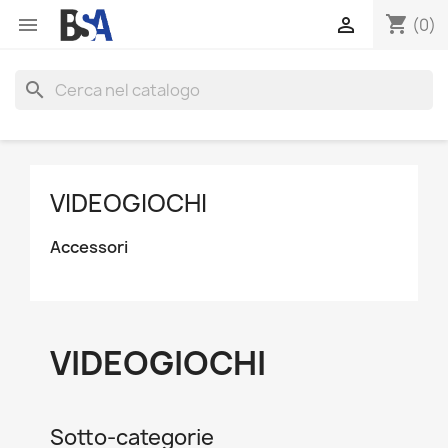
shopping_cart


(0)
search
VIDEOGIOCHI
Accessori
VIDEOGIOCHI
Sotto-categorie